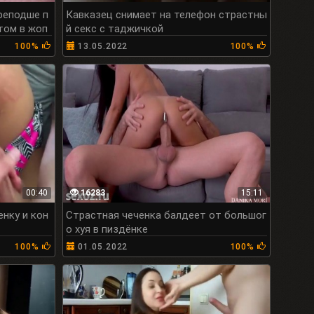
реподше п
Кавказец снимает на телефон страстны
том в жоп
й секс с таджичкой
100%
13.05.2022
100%
00:40
16283
15:11
енку и кон
Страстная чеченка балдеет от большог
о хуя в пиздёнке
100%
01.05.2022
100%