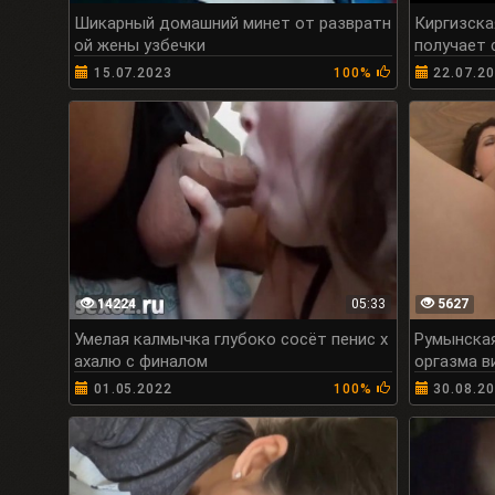
Шикарный домашний минет от развратн
Киргизска
ой жены узбечки
получает 
15.07.2023
100%
22.07.2
14224
05:33
5627
Умелая калмычка глубоко сосёт пенис х
Румынская
ахалю с финалом
оргазма в
01.05.2022
100%
30.08.2