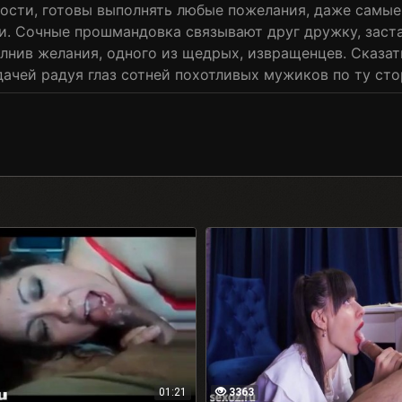
ности, готовы выполнять любые пожелания, даже самы
. Сочные прошмандовка связывают друг дружку, заста
олнив желания, одного из щедрых, извращенцев. Сказат
дачей радуя глаз сотней похотливых мужиков по ту сто
01:21
3363