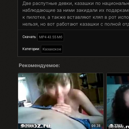
Две распутные девки, казашки по националь
наблюдающие за ними закидали их подарками
к пилотке, а также вставляют кляп в рот исп
нельзя, но вот работают казашки с полной от
MP4 43.55 Мб
Скачать:
Казахское
Категории:
Рекомендуемое:
7516
09:38
7703