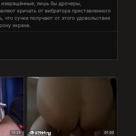
е извращённые, лишь бы дрочеры,
вляют кричать от вибратора приставленного
ь, что сучки получают от этого удовольствие
рону экрана.
15:29
27964
01:03