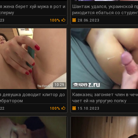
я жена берет хуй мужа в рот и
Шантаж удался, украинской п
сперму
риходится ебаться со студен
у
023
100%
28.06.2023
10:29
6269
 девушка доводит клитор до
Кавказец загоняет член в чеч
ибратором
чает ей на упругую попку
022
100%
15.10.2023